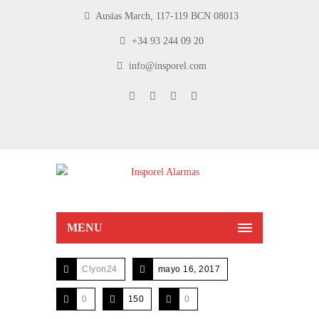
Ausias March, 117-119 BCN 08013
+34 93 244 09 20
info@insporel.com
MENU
Clyon24
mayo 16, 2017
0
150
0