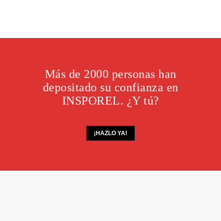
Más de 2000 personas han
depositado su confianza en
INSPOREL. ¿Y tú?
¡HAZLO YA!