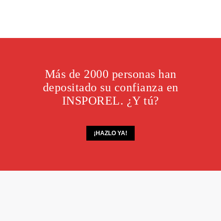
Más de 2000 personas han
depositado su confianza en
INSPOREL. ¿Y tú?
¡HAZLO YA!