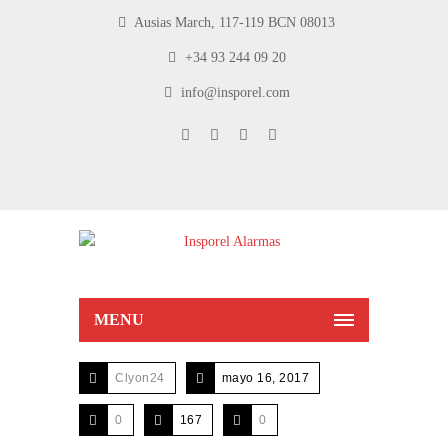
Ausias March, 117-119 BCN 08013
+34 93 244 09 20
info@insporel.com
MENU
Clyon24
mayo 16, 2017
0
167
0