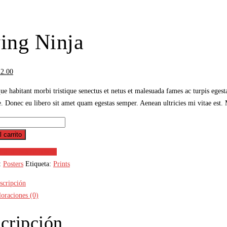
le!
ing Ninja
12.00
ue habitant morbi tristique senectus et netus et malesuada fames ac turpis egesta
e. Donec eu libero sit amet quam egestas semper. Aenean ultricies mi vitae est. 
l carrito
 a la lista de deseos
:
Posters
Etiqueta:
Prints
scripción
loraciones (0)
cripción