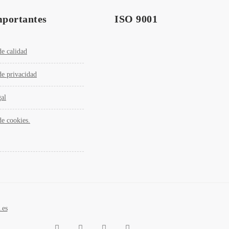
mportantes
ISO 9001
de calidad
de privacidad
gal
de cookies.
.es