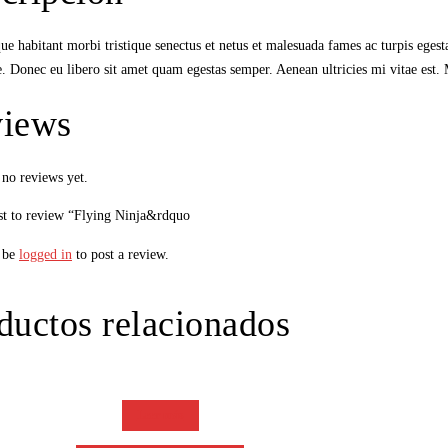
ue habitant morbi tristique senectus et netus et malesuada fames ac turpis egesta
e. Donec eu libero sit amet quam egestas semper. Aenean ultricies mi vitae est. 
iews
 no reviews yet.
rst to review “Flying Ninja&rdquo
 be
logged in
to post a review.
ductos relacionados
Leer más