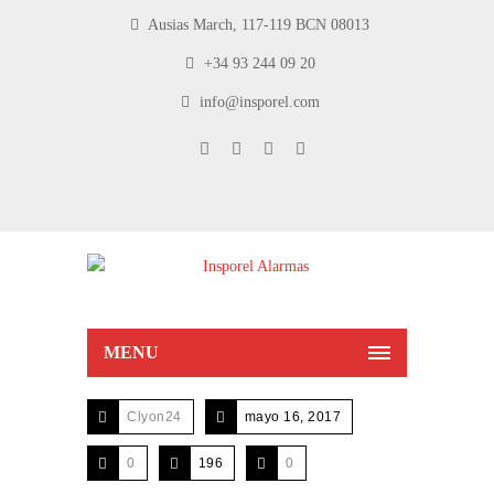
Ausias March, 117-119 BCN 08013
+34 93 244 09 20
info@insporel.com
MENU
Clyon24
mayo 16, 2017
0
196
0