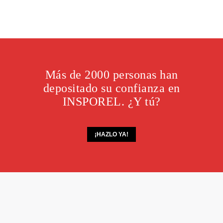
Más de 2000 personas han
depositado su confianza en
INSPOREL. ¿Y tú?
¡HAZLO YA!