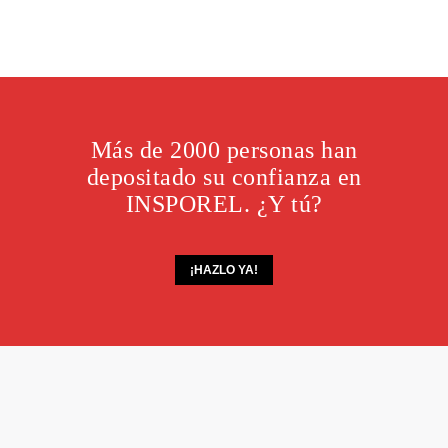
Más de 2000 personas han
depositado su confianza en
INSPOREL. ¿Y tú?
¡HAZLO YA!