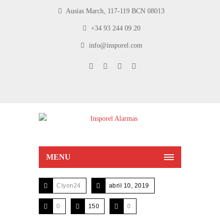
Ausias March, 117-119 BCN 08013
+34 93 244 09 20
info@insporel.com
MENU
Clyon24
abril 10, 2019
0
150
0