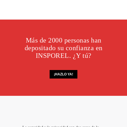
Más de 2000 personas han
depositado su confianza en
INSPOREL. ¿Y tú?
¡HAZLO YA!