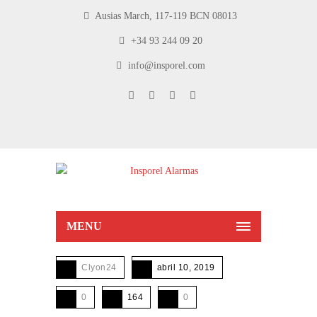
Ausias March, 117-119 BCN 08013
+34 93 244 09 20
info@insporel.com
MENU
Clyon24
abril 10, 2019
0
164
0