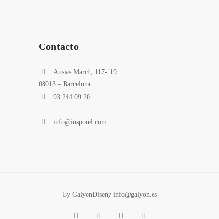
Contacto
Ausias March, 117-119
08013 – Barcelona
93 244 09 20
info@insporel.com
By
GalyonDiseny info@galyon.es