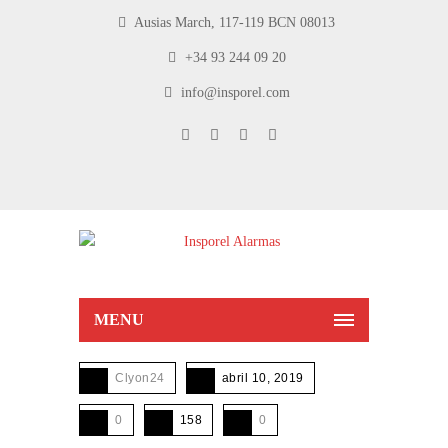
Ausias March, 117-119 BCN 08013
+34 93 244 09 20
info@insporel.com
MENU
Clyon24
abril 10, 2019
0
158
0