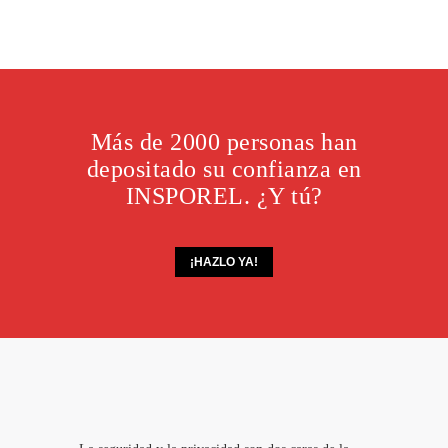
Más de 2000 personas han
depositado su confianza en
INSPOREL. ¿Y tú?
¡HAZLO YA!