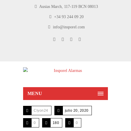
Ausias March, 117-119 BCN 08013
+34 93 244 09 20
info@insporel.com
MENU
Clyon24
julio 20, 2020
0
180
0