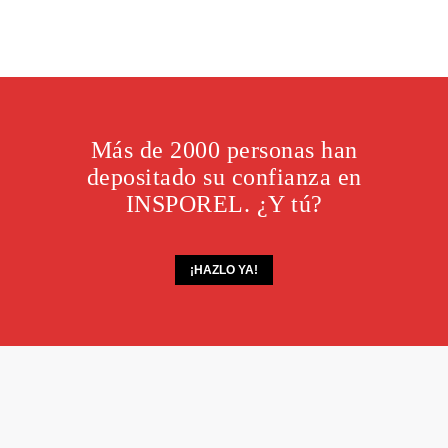
Más de 2000 personas han
depositado su confianza en
INSPOREL. ¿Y tú?
¡HAZLO YA!