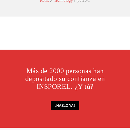
Home
Technology
pdt10-1
Más de 2000 personas han
depositado su confianza en
INSPOREL. ¿Y tú?
¡HAZLO YA!