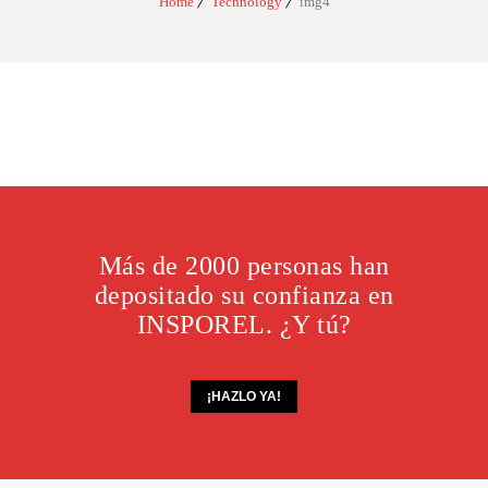
Home
Technology
img4
Más de 2000 personas han
depositado su confianza en
INSPOREL. ¿Y tú?
¡HAZLO YA!