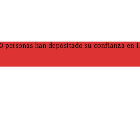
0 personas han depositado su confianza en
¡HAZLO YA!