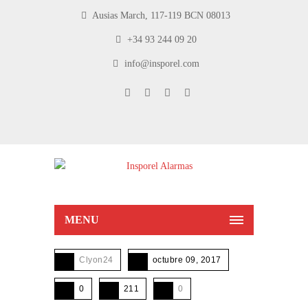
Ausias March, 117-119 BCN 08013
+34 93 244 09 20
info@insporel.com
MENU
Clyon24
octubre 09, 2017
0
211
0