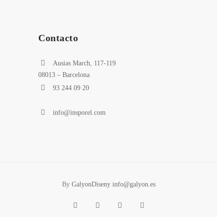
Contacto
Ausias March, 117-119
08013 – Barcelona
93 244 09 20
info@insporel.com
By
GalyonDiseny info@galyon.es