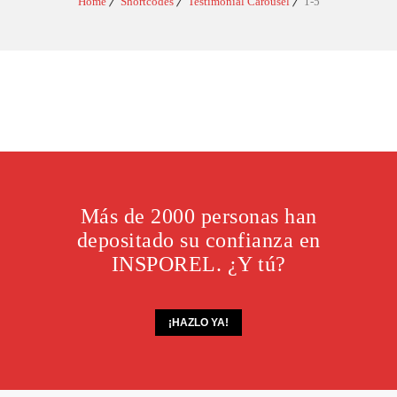
Home
Shortcodes
Testimonial Carousel
1-5
Más de 2000 personas han
depositado su confianza en
INSPOREL. ¿Y tú?
¡HAZLO YA!