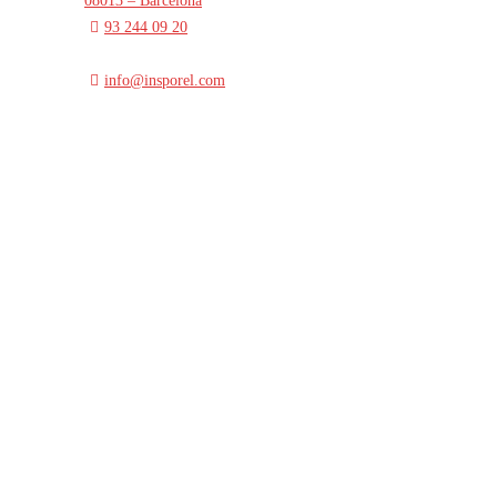
08013 – Barcelona
93 244 09 20
info@insporel.com