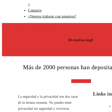
+
Contacto
¿Quieres trabajar con nosotros?
08-timeline-img8
Home
Shortcodes
Image With Caption
08-timeline-img8
Más de 2000 personas han deposit
¡HAZLO YA!
Links i
La seguridad y la privacidad son dos caras
de la misma moneda. No puedes tener
privacidad sin seguridad y viceversa.