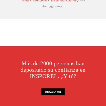
Home
Shortcodes
Image With Caption
04-
tabs-toggles-img13
Más de 2000 personas han
depositado su confianza en
INSPOREL. ¿Y tú?
¡HAZLO YA!