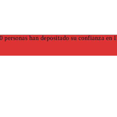
0 personas han depositado su confianza en
¡HAZLO YA!