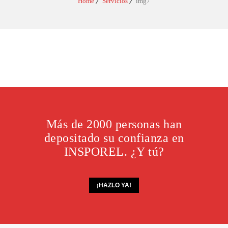
Home
Servicios
img7
Más de 2000 personas han
depositado su confianza en
INSPOREL. ¿Y tú?
¡HAZLO YA!