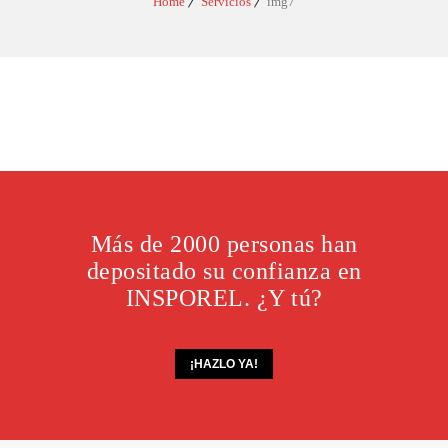
Home
Servicios
img7
Más de 2000 personas han
depositado su confianza en
INSPOREL. ¿Y tú?
¡HAZLO YA!