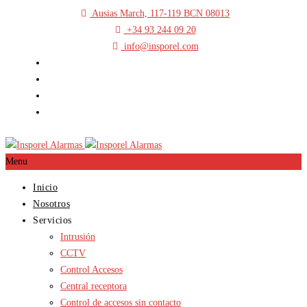
Ausias March, 117-119 BCN 08013
+34 93 244 09 20
info@insporel.com
Menu
Inicio
Nosotros
Servicios
Intrusión
CCTV
Control Accesos
Central receptora
Control de accesos sin contacto