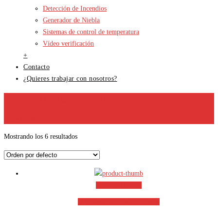
Detección de Incendios
Generador de Niebla
Sistemas de control de temperatura
Vídeo verificación
+
Contacto
¿Quieres trabajar con nosotros?
Archive for Term: T-shirts
Home
T-shirts
Mostrando los 6 resultados
Añadir al carrito
Añadir a la lista de deseos