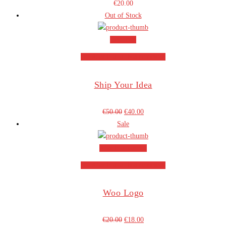
€
20.00
Out of Stock
Leer más
Añadir a la lista de deseos
Ship Your Idea
€
50.00
€
40.00
Sale
Añadir al carrito
Añadir a la lista de deseos
Woo Logo
€
20.00
€
18.00