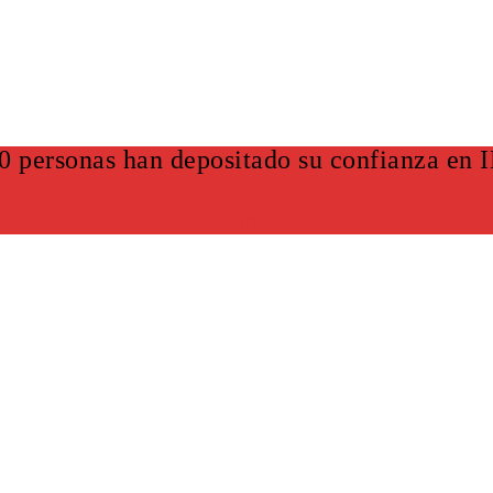
0 personas han depositado su confianza en
¡HAZLO YA!