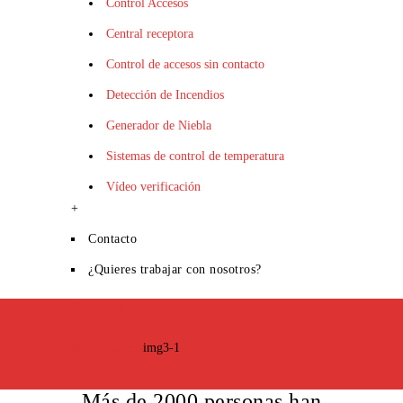
Control Accesos
Central receptora
Control de accesos sin contacto
Detección de Incendios
Generador de Niebla
Sistemas de control de temperatura
Vídeo verificación
+
Contacto
¿Quieres trabajar con nosotros?
img3-1
Home
Nosotros
img3-1
Más de 2000 personas han